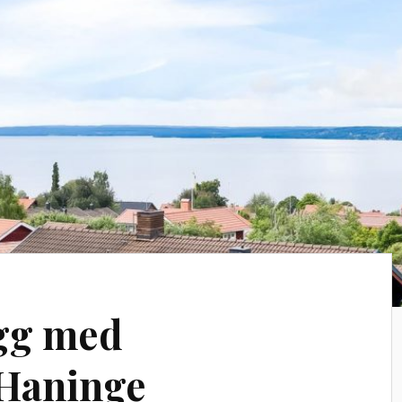
ygg med
 Haninge